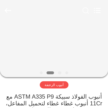
-
2026
Yuhong
Group
Co.,Ltd.
All
Rights
Reserved.
الصفحة
الرئيسية
منتجات
معلومات
عنا
أنبوب الزعنفة
جولة
في
أنبوب الفولاذ سبيكة ASTM A335 P9 مع
11Cr أنبوب غطاء غطاء لتحميل المفاعل،
المعمل