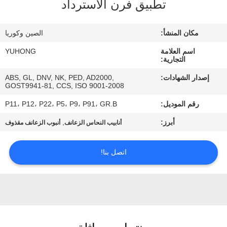
تطبيق فرن الاسترداد
مراقبة
مكان المنشأ:
الصين وكوريا
الجودة
اسم العلامة
YUHONG
التجارية:
اتصل
إصدار الشهادات:
ABS, GL, DNV, NK, PED, AD2000,
GOST9941-81, CCS, ISO 9001-2008
بنا
رقم الموديل:
P11، P12، P22، P5، P9، P91، GR.B
اطلب
أبرز:
,
أنابيب النحاس الزعانف
أنبوب الزعانف مقذوف
اقتباس
اتصل بنا!
COMPANY
NEWS
خريطة