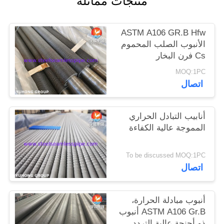
منتجات مماثلة
الموقع
ASTM A106 GR.B Hfw
PRIVACY
الأنبوب الصلب المحموم
Cs فرن البخار
POLICY
MOQ:1PC
اتصال
أنابيب التبادل الحراري
المموجة عالية الكفاءة
To be discussed MOQ:1PC
اتصال
أنبوب مبادلة الحرارة،
ASTM A106 Gr.B أنبوب
ذو أجنحة عالية التردد