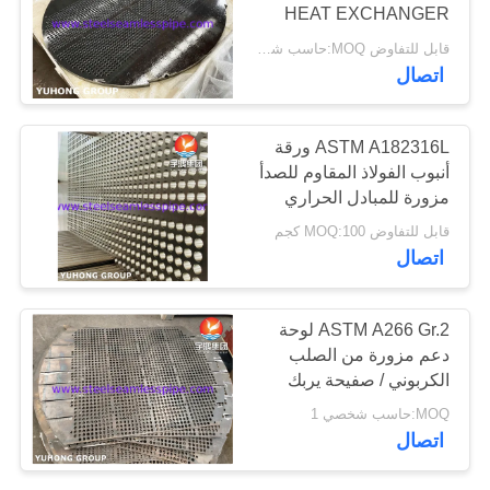
HEAT EXCHANGER
الموقع
CONDENSER
قابل للتفاوض MOQ:حاسب شخصي 1
TUBESHEET
171
اتصال
PRIVACY
POLICY
أنبوب الإبرة
ASTM A182316L ورقة
أنبوب الفولاذ المقاوم للصدأ
مزورة للمبادل الحراري
قابل للتفاوض MOQ:100 كجم
اتصال
746
ASTM A266 Gr.2 لوحة
دعم مزورة من الصلب
أنبوب الزعنفة
الكربوني / صفيحة يربك
لمبادل حراري
MOQ:حاسب شخصي 1
اتصال