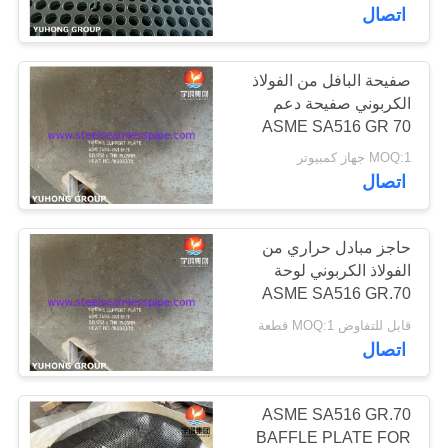
اتصال
مراقبة
الجودة
صفيحة البافل من الفولاذ
140
الكربوني صفيحة دعم
أنبوب مزدوج من
ASME SA516 GR 70
اتصل
للمبادل الحراري
MOQ:1 جهاز كمبيوتر
الفولاذ المقاوم للصدأ
بنا
اتصال
اطلب
حاجز مبادل حراري من
الفولاذ الكربوني لوحة
اقتباس
ASME SA516 GR.70
39
لمبادل حراري
قابل للتفاوض MOQ:1 قطعة
أنبوب مزدوج من
COMPANY
اتصال
NEWS
الفولاذ المقاوم للصدأ
ASME SA516 GR.70
خريطة
BAFFLE PLATE FOR