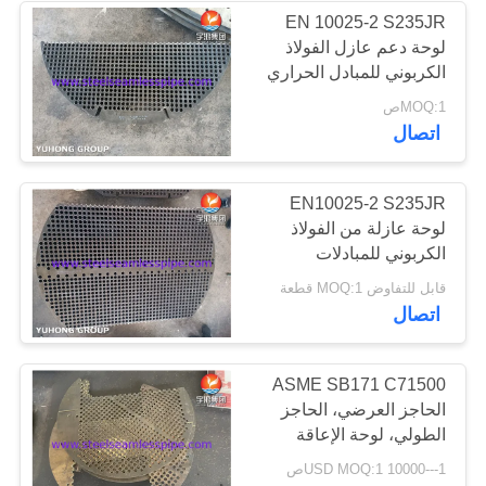
EN 10025-2 S235JR
لوحة دعم عازل الفولاذ
36
الكربوني للمبادل الحراري
MOQ:1ص
مبادلة الحرارة
اتصال
EN10025-2 S235JR
لوحة عازلة من الفولاذ
الكربوني للمبادلات
الحرارية للقشرة والأنبوب
482
قابل للتفاوض MOQ:1 قطعة
اتصال
أنبوب مبادل حراري
ASME SB171 C71500
الحاجز العرضي، الحاجز
الطولي، لوحة الإعاقة
لتطبيق مبادل الحرارة
1---10000 USD MOQ:1ص