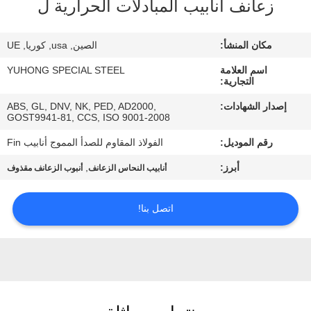
زعانف أنابيب المبادلات الحرارية ل
مراقبة
مكان المنشأ:
الصين, usa, كوريا, UE
الجودة
اسم العلامة
YUHONG SPECIAL STEEL
التجارية:
اتصل
إصدار الشهادات:
ABS, GL, DNV, NK, PED, AD2000,
GOST9941-81, CCS, ISO 9001-2008
بنا
رقم الموديل:
الفولاذ المقاوم للصدأ المموج أنابيب Fin
اطلب
أبرز:
,
أنابيب النحاس الزعانف
أنبوب الزعانف مقذوف
اقتباس
اتصل بنا!
COMPANY
NEWS
خريطة