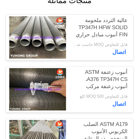
منتجات مماثلة
الموقع
عالية التردد ملحومة
PRIVACY
TP347H HFW SOLID
FIN أنبوب مبادل حراري
POLICY
جزء
قابل للتفاوض MOQ:حاسب شخصي 1
اتصال
أنبوب زعنفة ASTM
A376 TP347H CS،
أنبوب زعنفة مركب
مقاوم لدرجات الحرارة
قابل للتفاوض MOQ:500 كلغ
العالية (قاعدة CS +
اتصال
زعنفة TP347H)
ASTM A179 الصلب
الكربوني الأنبوب
المنخفض ذو الزعانف