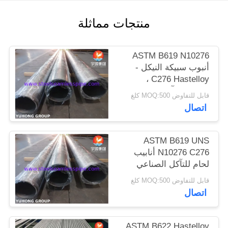
الموقع
منتجات مماثلة
PRIVACY
ASTM B619 N10276
POLICY
أنبوب سبيكة النيكل -
C276 Hastelloy ،
مقاومة التآكل المتفوقة
قابل للتفاوض MOQ:500 كلغ
للتطبيقات الكيميائية
اتصال
والبحرية
ASTM B619 UNS
N10276 C276 أنابيب
لحام للتآكل الصناعي
قابل للتفاوض MOQ:500 كلغ
اتصال
ASTM B622 Hastelloy