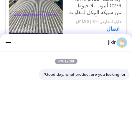
C276 أنبوب بلا خيوط
من سبيكة النيكل لمقاومة
الأكسدة والتآكل مع نقطة
قابل للتفاوض MOQ:100 كلغ
انصهار عالية
اتصال
jikin
فئات شعبية
جميع
12:09 PM
أنابيب الفولاذ المقاوم
أنبوب غير ملحوم من
Good day, what product are you looking for?
للصدأ غير الملحومة
الفولاذ المقاوم للصدأ
أنبوب مزدوج من
أنبوب مزدوج من
الفولاذ المقاوم للصدأ
الفولاذ المقاوم للصدأ
أنبوب الإبرة
أنبوب الزعنفة