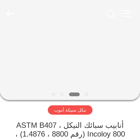
-
2026
Yuhong
Group
Co.,Ltd.
All
Rights
Reserved.
الصفحة
الرئيسية
منتجات
معلومات
عنا
نيكل سبيكة أنبوب
جولة
في
أنابيب سبائك النيكل ، ASTM B407
Incoloy 800 (رقم 8800 ، 1.4876) ،
المعمل