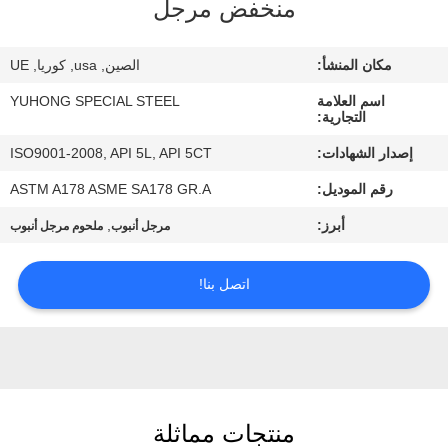
منخفض مرجل
مراقبة
مكان المنشأ:
الصين, usa, كوريا, UE
الجودة
اسم العلامة
YUHONG SPECIAL STEEL
التجارية:
اتصل
إصدار الشهادات:
ISO9001-2008, API 5L, API 5CT
بنا
رقم الموديل:
ASTM A178 ASME SA178 GR.A
أبرز:
,
مرجل أنبوب
ملحوم مرجل أنبوب
اطلب
اقتباس
اتصل بنا!
COMPANY
NEWS
منتجات مماثلة
خريطة