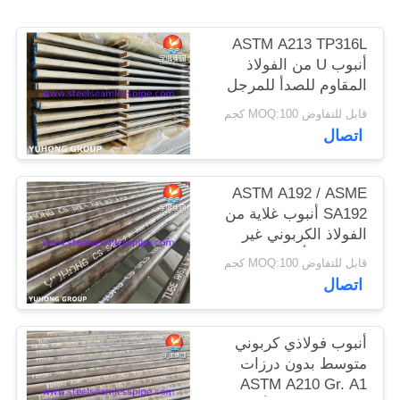
الموقع
ASTM A213 TP316L
أنبوب U من الفولاذ
PRIVACY
المقاوم للصدأ للمرجل
POLICY
والمبادل الحراري
قابل للتفاوض MOQ:100 كجم
اتصال
ASTM A192 / ASME
SA192 أنبوب غلاية من
الفولاذ الكربوني غير
الملحوم، أنبوب مسخن
قابل للتفاوض MOQ:100 كجم
اتصال
أنبوب فولاذي كربوني
متوسط بدون درزات
ASTM A210 Gr. A1