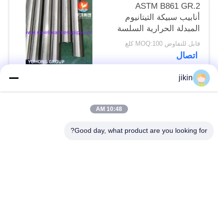
ASTM B861 GR.2
أنابيب سبيكة التيتانيوم
المبدلة الحرارية السلسة
تطبيق المكثف
قابل للتفاوض MOQ:100 كلغ
اتصال
jikin
فئات شعبية
جميع
10:48 AM
أنابيب الفولاذ المقاوم
أنبوب غير ملحوم من
Good day, what product are you looking for?
للصدأ غير الملحومة
الفولاذ المقاوم للصدأ
أنبوب مزدوج من
أنبوب مزدوج من
الفولاذ المقاوم للصدأ
الفولاذ المقاوم للصدأ
أنبوب الإبرة
أنبوب الزعنفة