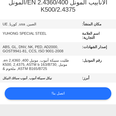
الأنابيب المونل 400/EN 2.4360/المونل
K500/2.4375
مراقبة
الجودة
مكان المنشأ:
الصين, usa, كوريا, UE
اسم العلامة
YUHONG SPECIAL STEEL
اتصل
التجارية:
بنا
إصدار الشهادات:
ABS, GL, DNV, NK, PED, AD2000,
GOST9941-81, CCS, ISO 9001-2008
رقم الموديل:
طليت سبيكة أنبوب, مونيل 400, en 2,4360,
اطلب
مونيل K500, 2,4375, ASTM b 163/B730,
ASTM B165/B725, ملحوم &
اقتباس
أبرز:
,
نيكل سبيكة أنبوب
أنبوب سبائك النيكل
COMPANY
اتصل بنا!
NEWS
خريطة