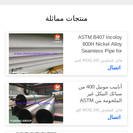
الموقع
منتجات مماثلة
PRIVACY
POLICY
ASTM B407 Incoloy
800H Nickel Alloy
Seamless Pipe for
High-temperature
قابل للتفاوض MOQ:100 كجم
Service with Creep and
اتصال
Rupture Resistance
أنابيب مونيل 400 من
سبائك النيكل غير
الملحومة من ASTM
B165 للاستخدام البحري
قابل للتفاوض MOQ:100 كلغ
اتصال