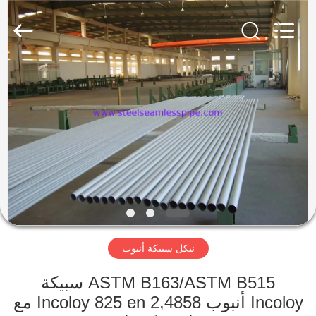
-
2025
Yuhong
Group
Co.,Ltd.
All
Rights
Reserved.
الصفحة
الرئيسية
منتجات
معلومات
عنا
نيكل سبيكة أنبوب
جولة
في
ASTM B163/ASTM B515 سبيكة
Incoloy أنبوب Incoloy 825 en 2,4858 مع
المعمل