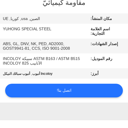
مقاومة كيميائيّ
مراقبة
مكان المنشأ:
الصين, usa, كوريا, UE
الجودة
اسم العلامة
YUHONG SPECIAL STEEL
التجارية:
اتصل
إصدار الشهادات:
ABS, GL, DNV, NK, PED, AD2000,
GOST9941-81, CCS, ISO 9001-2008
بنا
رقم الموديل:
ASTM B163 / ASTM B515 سبيكة INCOLOY
الأنابيب INCOLOY 825
اطلب
أبرز:
,
Incoloy أنبوب
أنبوب سبائك النيكل
اقتباس
اتصل بنا!
COMPANY
NEWS
خريطة