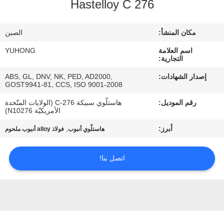
Hastelloy C 276
مراقبة
مكان المنشأ:
الصين
الجودة
اسم العلامة
YUHONG
التجارية:
اتصل
إصدار الشهادات:
ABS, GL, DNV, NK, PED, AD2000,
GOST9941-81, CCS, ISO 9001-2008
بنا
رقم الموديل:
هاستلّوي سبيكة C-276 (الولايات المتّحدة
الأمريكيّة N10276)
اطلب
أبرز:
,
هاستلّوي أنبوب
فولاذ alloy أنبوب ملحوم
اقتباس
اتصل بنا!
COMPANY
NEWS
خريطة