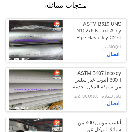
منتجات مماثلة
الموقع
ASTM B619 UNS
PRIVACY
N10276 Nickel Alloy
POLICY
Pipe Hastelloy C276
Welded Pipe
MOQ:1 طن
اتصال
ASTM B407 Incoloy
800H أنبوب غير سلس
من سبيكة النيكل لخدمة
درجات الحرارة العالية مع
قابل للتفاوض MOQ:100 كجم
مقاومة الزحف والتمزق
اتصال
أنابيب مونيل 400 من
سبائك النيكل غير