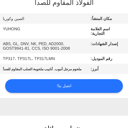
الفولاذ المقاوم للصدأ
مراقبة
مكان المنشأ:
الصين وكوريا
الجودة
اسم العلامة
YUHONG
التجارية:
اتصل
إصدار الشهادات:
ABS, GL, DNV, NK, PED, AD2000,
GOST9941-81, CCS, ISO 9001-2008
بنا
رقم الموديل:
TP317، TP317L، TP317LMN
اطلب
أبرز:
,
ملحوم مرجل أنبوب
أنابيب ملحومة الصلب المقاوم للصدأ
اقتباس
اتصل بنا!
COMPANY
NEWS
خريطة