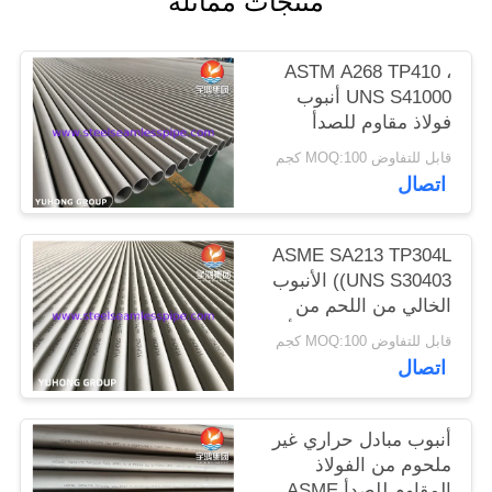
منتجات مماثلة
الموقع
ASTM A268 TP410 ،
PRIVACY
UNS S41000 أنبوب
فولاذ مقاوم للصدأ
POLICY
فيريتي مارتنسيتي غير
قابل للتفاوض MOQ:100 كجم
ملحوم
اتصال
ASME SA213 TP304L
(UNS S30403) الأنبوب
الخالي من اللحم من
الفولاذ المقاوم للصدأ
قابل للتفاوض MOQ:100 كجم
أنبوب مبادل الحرارة
اتصال
أنبوب مبادل حراري غير
ملحوم من الفولاذ
المقاوم للصدأ ASME