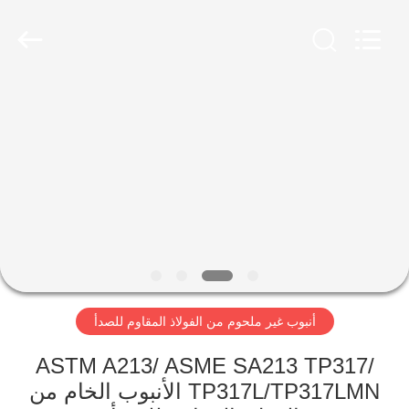
-
2026
Yuhong
Group
Co.,Ltd.
All
Rights
Reserved.
الصفحة
الرئيسية
منتجات
معلومات
عنا
أنبوب غير ملحوم من الفولاذ المقاوم للصدأ
جولة
في
ASTM A213/ ASME SA213 TP317/
TP317L/TP317LMN الأنبوب الخام من
المعمل