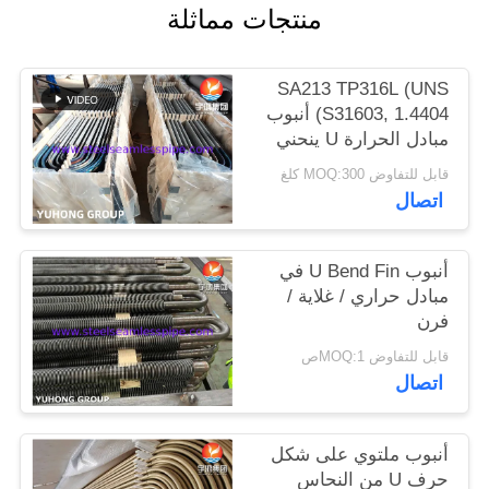
منتجات مماثلة
الموقع
SA213 TP316L (UNS
PRIVACY
S31603, 1.4404) أنبوب
POLICY
مبادل الحرارة U ينحني
مع معالجة محلول ،
قابل للتفاوض MOQ:300 كلغ
مخفوق ومحفز
اتصال
أنبوب U Bend Fin في
مبادل حراري / غلاية /
فرن
قابل للتفاوض MOQ:1ص
اتصال
أنبوب ملتوي على شكل
حرف U من النحاس