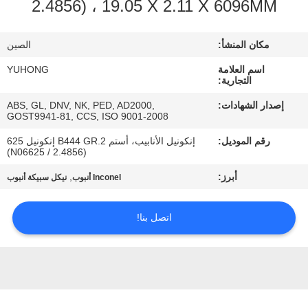
2.4856) ، 19.05 X 2.11 X 6096MM
مراقبة
مكان المنشأ:
الصين
الجودة
اسم العلامة
YUHONG
التجارية:
اتصل
إصدار الشهادات:
ABS, GL, DNV, NK, PED, AD2000,
GOST9941-81, CCS, ISO 9001-2008
بنا
رقم الموديل:
إنكونيل الأنابيب، أستم B444 GR.2 إنكونيل 625
(N06625 / 2.4856)
اطلب
أبرز:
,
Inconel أنبوب
نيكل سبيكة أنبوب
اقتباس
اتصل بنا!
COMPANY
NEWS
خريطة