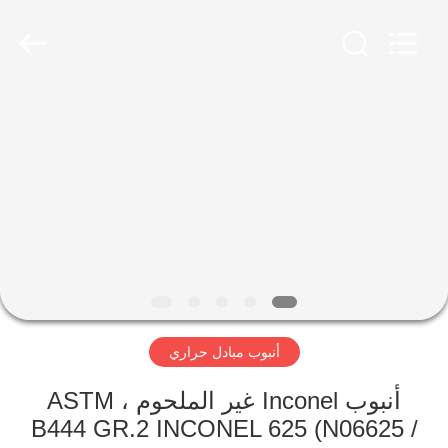
-
2026
Yuhong
Group
Co.,Ltd.
All
Rights
Reserved.
الصفحة
الرئيسية
منتجات
معلومات
عنا
أنبوب مبادل حراري
جولة
في
أنبوب Inconel غير الملحوم ، ASTM
B444 GR.2 INCONEL 625 (N06625 /
المعمل