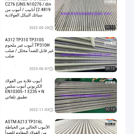
C276 (UNS N10276 / din
2.4819) أنابيب / أنبوب من
سبائك النيكل الفولاذية
نيكل سبيكة أنبوب
00:13
2022-05-20
A312 TP310 TP310S
TP310H أنبوب غير ملحوم
غير قابل للصدأ مخلل / صلب
صلب
أنابيب الفولاذ المقاوم للصدأ غير ال
00:12
2023-06-07
ملحومة
أنبوب غلاية من الفولاذ
الكربوني أنبوب سلس
EN10305-1 E235 + N
تطبيق تلقائي
أنبوب المرجل
00:18
2022-11-03
ASTM A213 TP316L
الأنبوب الخالي من الخياطة
من الفولاذ المقاوم للصدأ