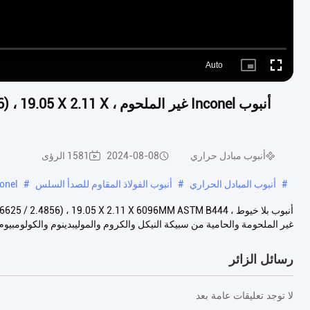
Auto
Picture-
Fullscreen
in-
Picture
أنبوب Inconel غير الملحو
أنبوب مبادل حراري
2024-08-08
1581 الرؤى
#
أنبوب المبادل الحراري
#
أنبوب الفولاذ المقاوم للصدأ السلس
#
Inconel أنبوب,نيك
غير الملحومة والحامية من سبيكة النيكل والكروم والموليبدينوم والكولومبيوم.
رسائل الزائر
لا توجد تعليقات عامة بعد