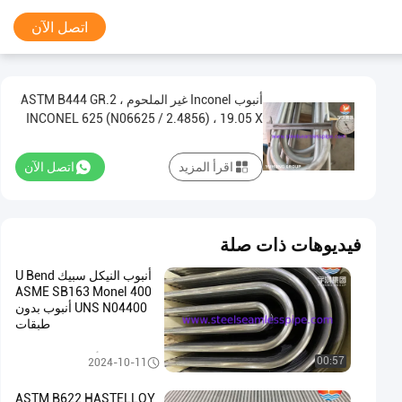
اتصل الآن
أنبوب Inconel غير الملحوم ، ASTM B444 GR.2
INCONEL 625 (N06625 / 2.4856) ، 19.05 X
2.11 X 6096MM
اقرأ المزيد
اتصل الآن
فيديوهات ذات صلة
أنبوب النيكل سبيك U Bend
ASME SB163 Monel 400
UNS N04400 أنبوب بدون
طبقات
أنبوب مبادل حراري
00:57
2024-10-11
ASTM B622 HASTELLOY