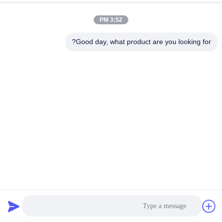
3:52 PM
مراقبة
الجودة
Good day, what product are you looking for?
اتصل
إرسال
بنا
اطلب
اقتباس
COMPANY
SA213 TP316L (UNS S31603, 1.4404) أنبوب مبادل الحرارة U
NEWS
ينحني مع معالجة محلول ، مخفوق ومحفز
أنبوب مبادل حراري
2026-04-30
1568 الرؤى
خريطة