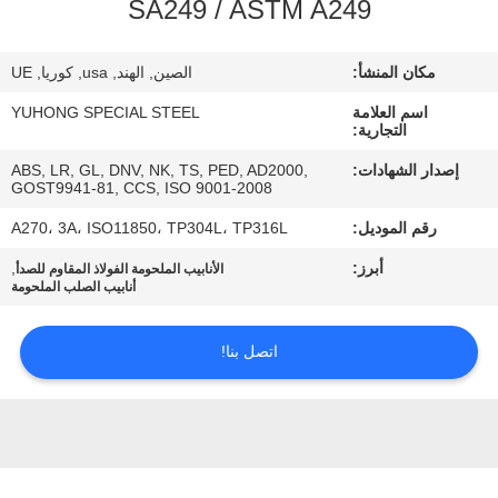
SA249 / ASTM A249
مراقبة
مكان المنشأ:
الصين, الهند, usa, كوريا, UE
الجودة
اسم العلامة
YUHONG SPECIAL STEEL
التجارية:
اتصل
إصدار الشهادات:
ABS, LR, GL, DNV, NK, TS, PED, AD2000,
GOST9941-81, CCS, ISO 9001-2008
بنا
رقم الموديل:
A270، 3A، ISO11850، TP304L، TP316L
اطلب
أبرز:
,
الأنابيب الملحومة الفولاذ المقاوم للصدأ
أنابيب الصلب الملحومة
اقتباس
اتصل بنا!
COMPANY
NEWS
خريطة