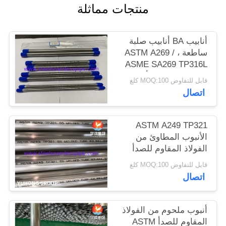
منتجات مماثلة
الموقع
أنابيب BA أنابيب صلبة
PRIVACY
ساطعة ، ASTM A269 /
POLICY
ASME SA269 TP316L
TP304 TP310S أنبوب
قابل للتفاوض MOQ:100 كلغ
SMLS غير القابل للصدأ
اتصال
12.7x1.24
ASTM A249 TP321
الأنبوب المطاوئ من
الفولاذ المقاوم للصدأ
الصافية المضيئة
قابل للتفاوض MOQ:100 كلغ
المفروضة
اتصال
أنبوب ملحوم من الفولاذ
المقاوم للصدأ ASTM