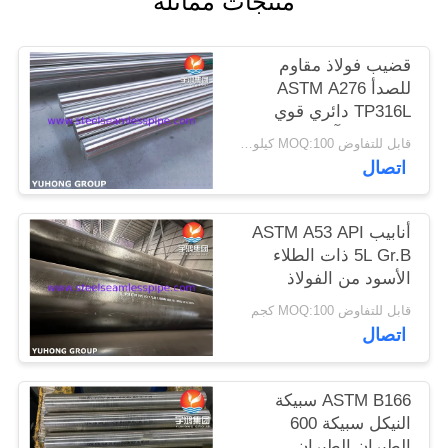
منتجات مماثلة
الموقع
قضيب فولاذ مقاوم
PRIVACY
للصدأ ASTM A276
TP316L دائري قوي
POLICY
ومقاوم للتآكل للصمامات
قابل للتفاوض MOQ:100 كيلوغرام
والأعمدة والمثبتات
اتصال
والتطبيقات البحرية
أنابيب ASTM A53 API
5L Gr.B ذات الطلاء
الأسود من الفولاذ
الكربوني
قابل للتفاوض MOQ:100 كجم
اتصال
ASTM B166 سبيكة
النيكل سبيكة 600
الطيران الطيران