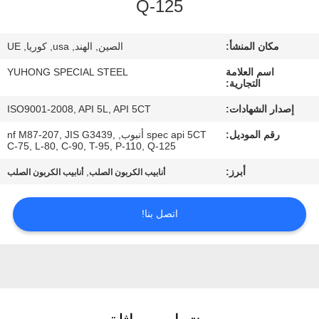
Q-125
مراقبة
مكان المنشأ:
الصين, الهند, usa, كوريا, UE
الجودة
اسم العلامة
YUHONG SPECIAL STEEL
التجارية:
اتصل
إصدار الشهادات:
ISO9001-2008, API 5L, API 5CT
بنا
رقم الموديل:
spec api 5CT أنبوب, nf M87-207, JIS G3439,
C-75, L-80, C-90, T-95, P-110, Q-125
اطلب
أبرز:
,
أنابيب الكربون الصلب
أنابيب الكربون الصلب
اقتباس
اتصل بنا!
COMPANY
NEWS
خريطة