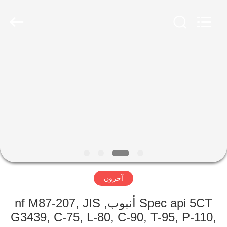
-
2026
Yuhong
Group
Co.,Ltd.
All
Rights
Reserved.
الصفحة
الرئيسية
منتجات
معلومات
عنا
آحرون
جولة
في
Spec api 5CT أنبوب, nf M87-207, JIS
G3439, C-75, L-80, C-90, T-95, P-110,
المعمل