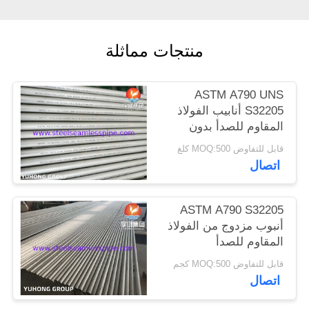
الموقع
منتجات مماثلة
PRIVACY
POLICY
ASTM A790 UNS
S32205 أنابيب الفولاذ
المقاوم للصدأ بدون
خياطة وملحومة مزدوجة
قابل للتفاوض MOQ:500 كلغ
((فيرريتيك/أوستنيتيك)
اتصال
ASTM A790 S32205
أنبوب مزدوج من الفولاذ
المقاوم للصدأ
قابل للتفاوض MOQ:500 كجم
اتصال