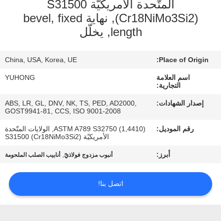
المتّحدة الأمريكيّة S31500
(Cr18NiMo3Si2), نهاية bevel, fixed
مراقبة
length, يخلّل
الجودة
China, USA, Korea, UE
Place of Origin:
اتصل
اسم العلامة
YUHONG
التجارية:
بنا
إصدار الشهادات:
ABS, LR, GL, DNV, NK, TS, PED, AD2000,
GOST9941-81, CCS, ISO 9001-2008
اطلب
رقم الموديل:
ASTM A789 S32750 (1,4410), الولايات المتّحدة
اقتباس
الأمريكيّة S31500 (Cr18NiMo3Si2)
أبرز:
,
أنبوب مزدوج فولاذيّ
أنابيب الصلب الملحومة
COMPANY
NEWS
اتصل بنا!
خريطة