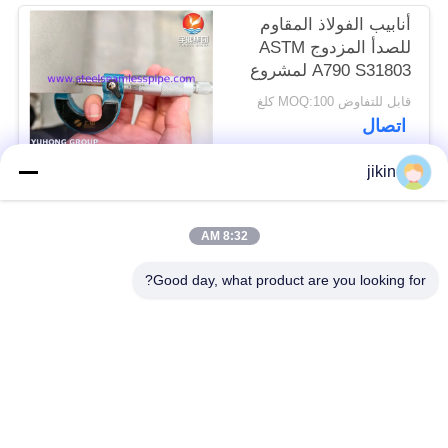
أنابيب الفولاذ المقاوم
للصدأ المزدوج ASTM
A790 S31803 لمشروع
صناعي
قابل للتفاوض MOQ:100 كلغ
اتصال
jikin
فئات شعبية
جميع
8:32 AM
أنابيب الفولاذ المقاوم
أنبوب غير ملحوم من
Good day, what product are you looking for?
للصدأ غير الملحومة
الفولاذ المقاوم للصدأ
أنبوب مزدوج من
أنبوب مزدوج من
الفولاذ المقاوم للصدأ
الفولاذ المقاوم للصدأ
أنبوب الإبرة
أنبوب الزعنفة