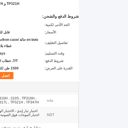
TP321H و TP347H
شروط الدفع والشحن:
الحد الأدنى لكمية:
الأسعار:
قابل ل
en bois 
تفاصيل التغليف:
غطاء بلا
وقت التسليم:
ys->
شروط الدفع:
T/T، خطاب الاعتماد
القدرة على العرض:
1500 طن لكلّ شهر
اتصل
310H ، 310S ، TP316H ،
مادة:
P317L ، TP321H ، TP347H
اختبار تيار إيدي ، الاختبار ا
NDT:
اختبار الموجات فوق الصوتية ،
مبادل حراري ، تبريد ، تسخين ،