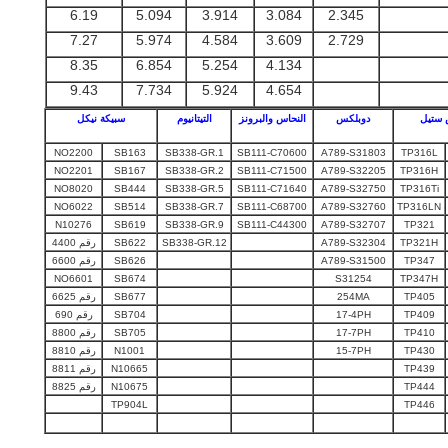
6.19
5.094
3.914
3.084
2.345
7.27
5.974
4.584
3.609
2.729
8.35
6.854
5.254
4.134
9.43
7.734
5.924
4.654
 ستيل
دوبلكس
النحاس والبرونز
التيتانيوم
سبيكة نيكل
NO2200
SB163
SB338-GR.1
SB111-C70600
A789-S31803
TP316L
NO2201
SB167
SB338-GR.2
SB111-C71500
A789-S32205
TP316H
NO8020
SB444
SB338-GR.5
SB111-C71640
A789-S32750
TP316Ti
NO6022
SB514
SB338-GR.7
SB111-C68700
A789-S32760
TP316LN
N10276
SB619
SB338-GR.9
SB111-C44300
A789-S32707
TP321
TP321H
A789-S32304
SB338-GR.12
SB622
رقم 4400
TP347
A789-S31500
SB626
رقم 6600
NO6601
SB674
S31254
TP347H
TP405
254MA
SB677
رقم 6625
TP409
17-4PH
SB704
رقم 690
TP410
17-7PH
SB705
رقم 8800
TP430
15-7PH
N1001
رقم 8810
TP439
N10665
رقم 8811
TP444
N10675
رقم 8825
TP904L
TP446