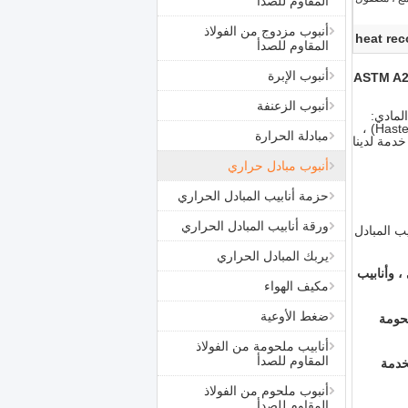
المقاوم للصدأ
أنبوب مزدوج من الفولاذ
heat rec
المقاوم للصدأ
أنبوب الإبرة
ASTM A213 / ASME
أنبوب الزعنفة
ء المادي:
الفولاذ المقاوم للصدأ ، والصلب المزدوج ، والصلب المزدوج الفائق ، وسبائك النيكل الفولاذية (Hastelloy ، Monel ، Inconel ، Incoloy) ،
مبادلة الحرارة
لفعل أكثر من 45 دولة ، ويقدم أفضل خدمة لدينا
أنبوب مبادل حراري
حزمة أنابيب المبادل الحراري
ورقة أنابيب المبادل الحراري
يب المبادل
يربك المبادل الحراري
، وأنابيب
مكيف الهواء
ضغط الأوعية
لحومة
أنابيب ملحومة من الفولاذ
المقاوم للصدأ
لخدمة
أنبوب ملحوم من الفولاذ
المقاوم للصدأ