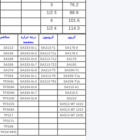
3
76.2
3 1/2
88.9
4
101.6
4 1/2
114.3
كربون
كروميون
درجة حرارة
ستانلس
منخفضة
SA213
SA333-Gr.1
SA213-T1
SA178-A
SA249
SA333-Gr.3
SA213-T11
SA178-C
SA268
SA333-Gr.6
SA213-T12
SA179
SA269
SA333-Gr.7
SA213-T22
SA192
SA376
SA333-Gr.8
SA213-T5
SA209-T1
TP304
SA334-Gr.1
SA213-T9
SA209-T1a
TP304L
SA334-Gr.3
SA213-T91
SA209-T1b
TP304H
SA334-Gr.6
SA210-A1
TP304N
SA334-Gr.7
SA210-C
TP310H
SA334-Gr.8
SA214
TP310S
SA513 MT 1010
TP309S
SA513 MT 1015
TP317
SA513 MT 1020
TP317L
TP348
TP347HFG