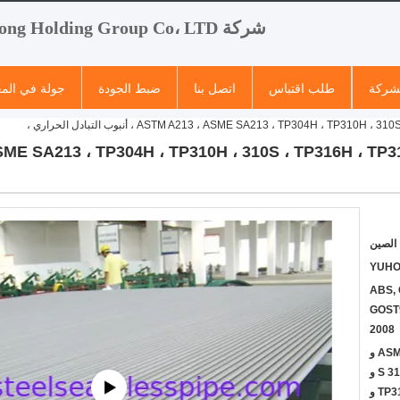
شركة Yuhong Holding Group Co، LTD
لشركة
طلب اقتباس
اتصل بنا
ضبط الجودة
جولة في الم
ASTM A213 ، ASME SA213 ، TP304H ، T ، أنبوب التبادل الحراري ،
الصين
YUH
ABS, 
GOST9
2008
ASTM A213 و ASME SA213 و
TP304H و TP310H و 310 S و
TP316H و TP316Ti و TP317L و