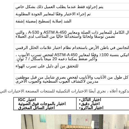
يتم إجراؤه فقط عندما يطلب العميل ذلك بشكل خاص
تم إجراء الاختبار وفقًا لمعايير الجودة المطلوبة
الشد |صلابة |تسطيح |مضيئة |شفة
يتم تنفيذه في الامتثال الكامل للمعايير ذات الصلة ومعايير ASTM A-450 و A-530 ، والتي
تضمن توسعًا ولحامًا واستخدامًا خاليًا من المتاعب لدى العملاء
لتجانس في باطن الأرض باستخدام نظام اختبار علامات الخلل الرقمي
تم إجراء اختبار هيدروستاتيكي بنسبة 100٪ وفقًا لمعايير ASTM-A 450 لفحص تسرب الأنبوب ،
وأكبر ضغط يمكننا دعمه 20 ميجا باسكال / 7 ثوانٍ.
للتحقق من أي دليل على تسرب الهواء
ع كل طول من الأنابيب والأنابيب لفحص بصري شامل من قبل موظفين
مدربين لاكتشاف العيوب السطحية والعيوب الأخرى
ورة أعلاه ، نجري أيضًا الاختبارات التكميلية للمنتجات المصنعة.الاختبارات الت
اختبار التآكل
اختبار IGC
اختبار دقيق
اختبار بالموجات فوق الصوتية
اختبار الماكرو
اختبار السائل المخترق