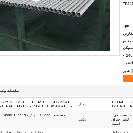
1pc
لتفاوض
حالة /Iron case/حزمة مع
ستيكيّ
10da
مفصلة وصف
3 ، ASME SA213 ، EN10216-5 ، GOST9941-81
TP304H ، TP
معيار:
463 ، NACE MR1075 ، MR0103 ، ASTM A1016
TP316Ti ، T
لهيدروستاتيكي ،
مستقيم ، U Bend ، ملف ، Snake U bend ، أنبوب مموج
 اختبار اختراق
يكتب:
الصبغة
 غلاية ، مفاعل
محلول صلب ، مخلل ، صلب لام