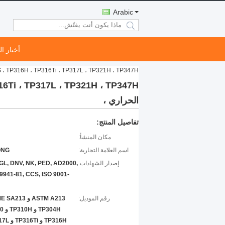
Arabic
search
أخبار ا
P310H ، 310S ، TP316H ، TP316Ti ، TP317L ، TP321H ، TP347H
الحراري ،
تفاصيل المنتج:
مكان المنشأ:
اسم العلامة التجارية:
ONG
إصدار الشهادات:
GL, DNV, NK, PED, AD2000,
941-81, CCS, ISO 9001-
رقم الموديل: