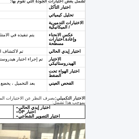
تشمل بعض اختبارات الجودة التي نقوم بها:
اختبار التآكل
تحليل كيميائي
الاختبارات التدميرية
/ الميكانيكية
عكس الانحناء
وإعادة.اختبارات
مسطحة
اختبار إيدي الحالي
تم لاكتشاف ا
الاختبار
الهيدروستاتيكي
اختبار الهواء تحت
الضغط
الفحص العيني
بعد التخميل ، يخض
الاختبار التكميلي:
بصرف النظر عن الاختبارات المذك
بموجب هذا تشمل:
اختبار إيدي الحالي
اختبار OP
اختبار التصوير الشعاعي