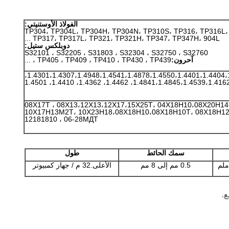
الفولاذ الأوستنيتي:
TP304، TP304L، TP304H، TP304N، TP310S، TP316، TP316L،
TP317، TP317L، TP321، TP321H، TP347، TP347H، 904L ...
دوبلكس ستيل:
S32101 ، S32205 ، S31803 ، S32304 ، S32750 ، S32760
آحرون:
TP405 ، TP409 ، TP410 ، TP430 ، TP439 ، ...
1.4301،1.4307،1.4948،1.4541،1.4878،1.4550،1.4401،1.4404،1.4571،1.4438،
1.4841،1.4845،1.4539،1.4162، 1.4462، 1.4362، 1.4410، 1.450
08Х17Т ، 08Х13،12Х13،12Х17،15Х25Т، 04Х18Н10،08Х20Н14
10Х17Н13М2Т، 10Х23Н18،08Х18Н10،08Х18Н10Т، 08Х18Н12
12181810 ، 06-28МДТ
سمك الحائط
طول
0.5 مم إلى 8 مم
الأعلى.32 م / جهاز كمبيوتر
ع.