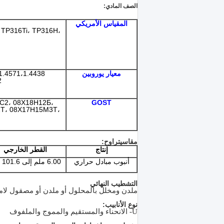
الصف المادي:
المقياس الأمريكي
 TP316Ti، TP316H،
معيار يوروبين
1
С2، 08Х18Н12Б،
GOST
Т، 08Х17Н15М3Т،
مقاس
يتراوح
:
إنتاج
القطر الخارجي
أنبوب مبادل حراري
6.00 ملم إلى 101.6 ملم
التشطيب النهائي
ملدن ومخلل بالمحلول أو ملدن أو مصقول لام
نوع الأنابيب:
U- الانحناء والمستقيم والمموج والملفوف