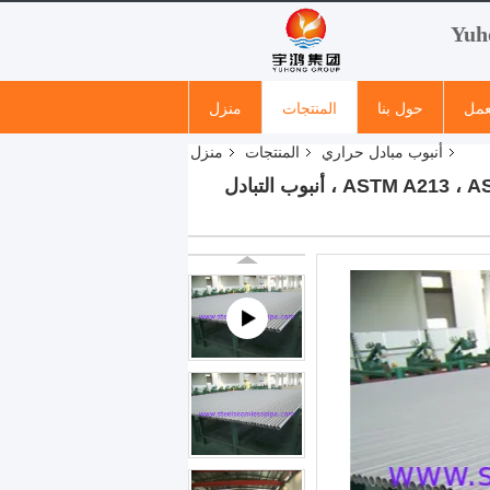
عمل
حول بنا
المنتجات
منزل
أنبوب مبادل حراري
المنتجات
منزل
ASTM A213 ، ASME SA213 ، TP304H ، TP310H ، 310S ، TP316H ، TP316Ti ، TP317L ، TP321H ، TP347H ، أنبوب التبادل