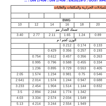
DIN 17456 ، DIN 17458 ، EN10216-5 ، GOST 9940-81
لمبادلات الحرارية والمكثفات والغلايات
BWG
10
12
14
16
18
20
سمك الجدار مم
3.40
2.77
2.11
1.65
1.24
0.89
الوزن كجم / م
0.212
0.174
0.133
0.429
0.356
0.257
0.193
0.754
0.612
0.457
0.356
0.263
0.995
0.796
0.588
0.455
0.334
1.236
0.895
0.729
0.553
0.405
2.05
1.574
1.234
0.981
0.75
0.546
2.641
2.014
1.574
1.244
0.947
0.688
3.233
2.454
1.904
1.514
1.144
0.832
3.5
2.894
2.244
1.774
1.342
4.03
3.334
2.574
2.034
1.549
5.13
4.214
3.244
2.554
1.949