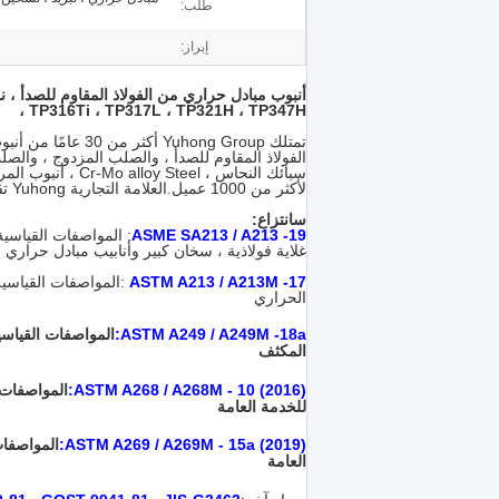
طلب:
إبراز:
، TP316Ti ، TP317L ، TP321H ، TP347H
تمتلك Yuhong Group
لأكثر من 1000 عميل.العلامة التجارية Yuhong تقف بالفعل: جودة عالية وكفاءة عالية وجودة ممتازة!
س
انتزاع
:
ASME SA213 / A213 -19
: المواصفات القياسية
غلاية فولاذية ، سخان كبير وأنابيب مبادل حراري م
ASTM A213 / A213M -17
:
المواصفات القياسية 
الحراري
ASTM A249 / A249M -18a
:
المواصفات القياسية
المكثف
ASTM A268 / A268M - 10 (2016)
:
المواصفات ا
للخدمة العامة
ASTM A269 / A269M - 15a (2019)
:
المواصفات
العامة