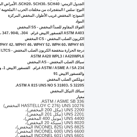
الجدول الزمني: SCH20، SCH30، SCH40، الأمراض المنقولة جنسيا، SCH80، XS، SCH60، SCH80، SCH120، SCH140، SCH160، XXS
النوع: سلس / المتفجرات من مخلفات الحرب / الملحومة /
النموذج: المخفض غريب الأطوار، المخفض المركزة
المواد
الفولاذ المقاوم للصدأ المخفض - SS المخفض
ASTM A403 الفسفور الابيض غرام.
304، 304H، 309، 310، 316، 316L، 317L، 321، 347، 904L
الكربون الصلب المخفض - CS المخفض
PBW، WPHY 42، WPHY 46، WPHY 52، WPH 60، WPHY 65
درجة الحرارة منخفضة الكربون الصلب المخفض - LTCS المخفض
ASTM A420 WPL3 / A420WPL6
سبائك الصلب المخفض - AS المخفض
ASTM / ASME A / SA 234 غرام.
والفسفور الابيض 91
دوبلكس الصلب المخفض
ASTM A 815 UNS NO S 31803، S 32205.
سبائك النيكل المخفض
معيار
ASTM / ASME SB 336.
UNS 10276 (HASTELLOY C 276 المخفض)
UNS 2200 (نيكل 200 المخفض)،
UNS 2201 (نيكل 201 المخفض)،
UNS 4400 (مونيل 400 المخفض)،
UNS 8020 (سبيكة 20 المخفض)،
UNS 8825 (INCONEL 825 المخفض)،
UNS 6600 (INCONEL 600 المخفض)،
UNS 6601 (INCONEL 601 المخفض)،