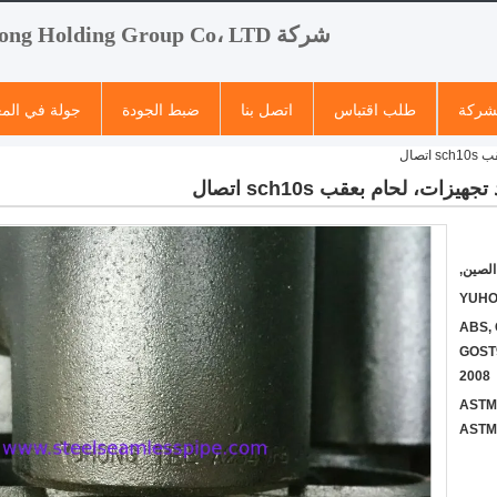
شركة Yuhong Holding Group Co، LTD
لشركة
طلب اقتباس
اتصل بنا
ضبط الجودة
جولة في الم
الصين,
YUHO
ABS, 
GOST9
2008
ASTM
ASTM