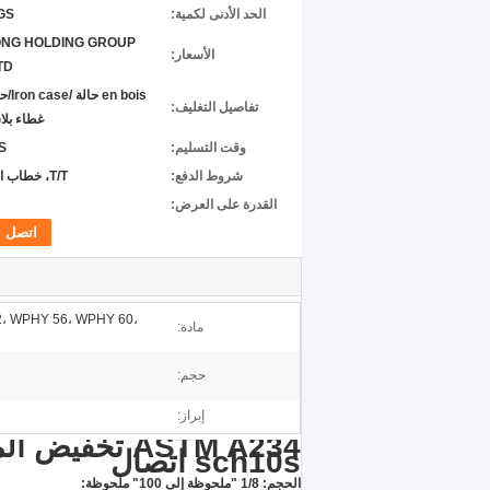
الحد الأدنى لكمية:
GS
NG HOLDING GROUP
الأسعار:
TD
en bois 
تفاصيل التغليف:
غطاء بلا
وقت التسليم:
S
شروط الدفع:
T/T، خطاب الاعتماد
القدرة على العرض:
اتصل
، WPHY 56، WPHY 60،
مادة:
حجم:
إبراز:
ASTM A234 تخ
sch10s اتصال
الحجم: 1/8 "ملحوظة إلى 100" ملحوظة: