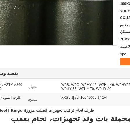
100K
YUHO
CO.,L
حالة /Iron case/حزمة مع
ستيكيّ
7DAY
1pc
مفصلة وصف
4، ASTM A860،
WPB، WPC، WPHY 42، WPHY 46، WPHY52
معيار:
0
WPHY 65، WPHY 70، WPHY 80
1/4 "إلى 100" sch10s إلى XXS
اللوحة السوداء 
سطح:
طرف لحام تركيب,تجهيزات الصلب مزورة
eel fittings
,
فيض المحملة بات ولد تجهيزات، لحام بعقب