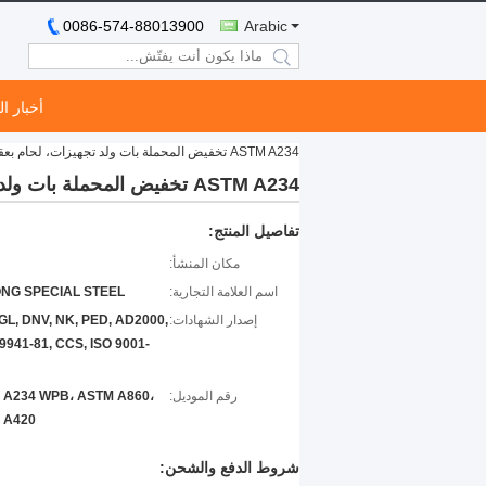
0086-574-88013900
Arabic
search
أخبار ا
ASTM A234 تخفيض المحملة بات ولد تجهيزات، لحام بعقب sch10s اتصال
ASTM A234 تخفيض المحملة بات ولد تجهيزات، لحام بعقب sch10s اتصال
تفاصيل المنتج:
مكان المنشأ:
اسم العلامة التجارية:
NG SPECIAL STEEL
إصدار الشهادات:
GL, DNV, NK, PED, AD2000,
941-81, CCS, ISO 9001-
رقم الموديل:
 A234 WPB، ASTM A860،
 A420
شروط الدفع والشحن: