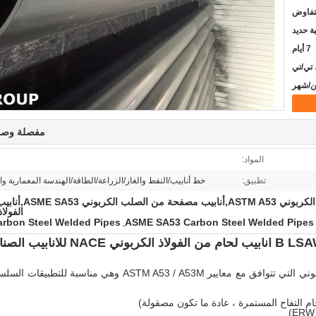
لتفاوض
ة حديد
7 أيام
 تي/تي
مفصلة وصف
المواد:
تطبيق:
خط أنابيب/النفط والغاز/الزراعة/الطاقة/الهندسة المعمارية والب
أنابيب مصفحة من الفولاذ الكربوني A53
الفولا
rbon Steel Welded Pipes
ASME SA53 Carbon Steel Welded Pipes
,
يشير إلى أنابيب الفولاذ الكربوني التي تتوافق مع معايير ASTM A53 / A53M وهي مناسب
حام التفاح المستمرة ، عادة ما تكون مصقولة)