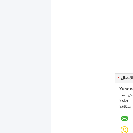
لاتصال
Yuhon
 شخص:
الهاتف ::
لفاكس: