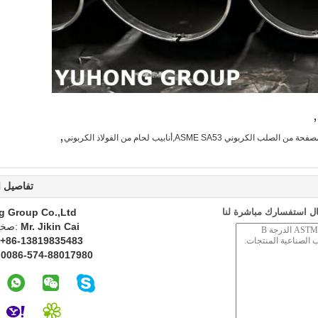
,
,
تفاصيل ا
ل استفسارك مباشرة لنا
g Group Co.,Ltd
Mr. Jikin Cai
اتصل
+86-13819835483
0086-574-88017980
ا