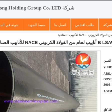
شركة Yuhong Holding Group Co، LTD
لشركة
طلب اقتباس
اتصل بنا
ضبط الجودة
جولة في الم
الصين
YUH
ABS, 
GOST9
2008
ASTM 
 كلغ