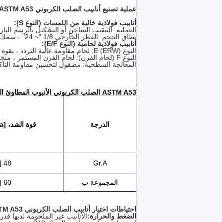
عملية تصنيع أنابيب الصلب الكربوني ASTM A53 وأنواعها
أنابيب فولاذية خالية من اللمسات (النوع S):
العملية: التنقيب الساخن أو التشكيل بالرسم البا
نطاق الحجم: القطر الخارجي 1/8 "~ 24" ، سمك الجدار SCH 10 ~ XXS
أنابيب فولاذية لحامية (النوع E/F):
النوع E (ERW): لحام مقاومة عالية التردد ، بقوة قريبة من الأنابيب السلسة
النوع F (لحام الفرن): لحام الفرن المستمر ، منخفض التكلفة ، ولكن يستخدم فقط للأنابيب المصنعة بالزجاج المنخفض
المعالجة السطحية: مصقول لتحسين مقاومة التآكل (ع
ASTM A53 الصلب الكربوني الأنبوب المطاوئ الخصائص الميكانيكية
الدرجة
قوة الشد، min ksi [MPa]
48 [330]
Gr.A
المجموعة ب
60 [415]
احتياطات اختيار أنابيب الصلب الكربوني ASTM A53
الضغط والحرارة: