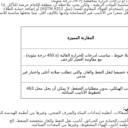
نابيب المصنعة بالزجاجية (النوع F) مناسبة للبيئات الرطبة ، ولكن يجب ملاحظة أن منطقة اللحام عرضة للتآكل. 
لمقاوم للصدأ (مثل ASTM A312) أو إضافة حماية الطلاء.
حامية (النوع E / F) هي أقل سعرا من الأنابيب غير المسامحة ولديها تكاليف أقل، مما يجعلها مناسبة لل
المقارنة المميزة
أنبوب بلا خيوط ، مناسب لدرجات الحرارة العالية (≤ 450 درجة مئوية) ،
مع مقاومة أفضل للزحف.
صيصا لنقل النفط والغاز، والتي تتطلب صلابة أعلى واختبار غير
مدمر.
الصلب الهيكلي، بدون متطلبات الضغط، لا يمكن أن يحل محل A53
لخطوط الأنابيب السائلة.
ي:
السقالات، أنظمة إمدادات المياه والصرف الصحي، وغيرها من أنظمة الهندسة الم
بيب الحماية من الحرائق، أنابيب نقل النفط والغاز منخفضة الضغط، الخ.
ظمة أنابيب الهواء المضغوط، وغيرها من المعدات الصناعية.