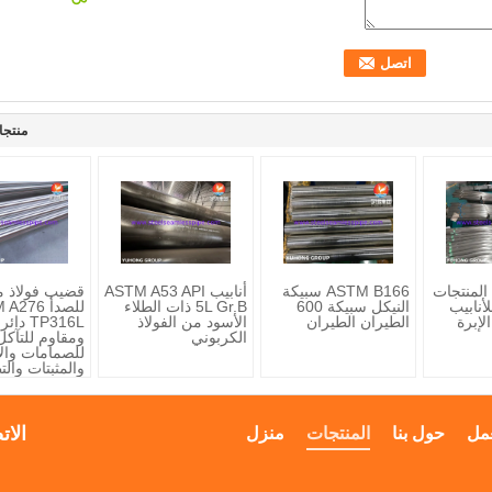
منتجا
TP316/316l المنتجات
ASTM B166 سبيكة
أنابيب ASTM A53 API
قضيب فولاذ م
لأنابيب
النيكل سبيكة 600
5L Gr.B ذات الطلاء
للصدأ 276
لإبرة
الطيران الطيران
الأسود من الفولاذ
TP316L 
الكربوني
ومقاوم للتآكل
للصمامات وال
والمثبتات والت
البحرية
الات
مل
حول بنا
المنتجات
منزل