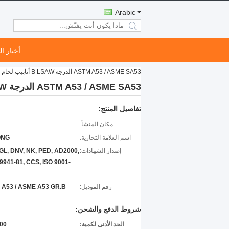
Arabic
search
أخبار ا
ASTM A53 / ASME SA53 الدرجة B LSAW أنابيب لحام من الفولاذ الكربوني NACE للأنابيب الصناعية
ASTM A53 / ASME SA53 الدرجة B LSAW أنابيب لحام من الفولاذ الكربوني NACE للأنابيب الصناعية
تفاصيل المنتج:
مكان المنشأ:
اسم العلامة التجارية:
ONG
إصدار الشهادات:
GL, DNV, NK, PED, AD2000,
941-81, CCS, ISO 9001-
رقم الموديل:
A53 / ASME A53 GR.B
شروط الدفع والشحن:
الحد الأدنى لكمية:
1000