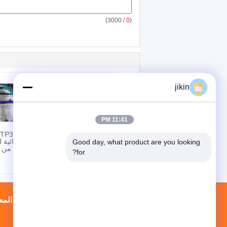
/ 3000)
0
(
jikin
11:41 PM
شريط فولاذ مقاوم
للصدأ ASTM A240
شبه النهائية ل
Good day, what product are you looking 
SS304 دقيق BA
الشعرية من ا
for?
لعنصر المستشعر
الفولاذية
خريطة الموقع
إتصال
جولة في المع