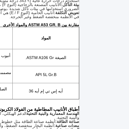
استخدام درجات حرارة عالية (> 343 درجة مئوية) أو درجات حرارة منخفضة (<-29 درجة مئوية).
بيئة التآكل:
الأ
الضروري استخدامها في بيئات تآكل شديدة ،يوصى باستخدام الفولاذ ا
تعويض التكلفة:
أنابيب ال
في الأنظمة منخفضة الضغط وغير الحرجة.
مقارنة بين ASTM A53 GR. B والمواد الأخرى
المواد
الصيغة ASTM A106 Gr.
مصممة خ
API 5L Gr.B
أيه إس تي إم أيه 36
أطباق الأنابيب المطاطية من الفولاذ الكربون
الهندسة المعمارية والبنية التحتية
الدعم الهيكلي، 
والبنية التحتية.
صناعة الطاقة:
أنظمة صناعة الطاقة مثل خطوط أنا
معدات صناعية:
أنظمة البخار منخفضة الضغط، وأن