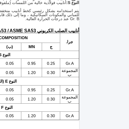
النوع S:
أنابيب فولاذية خالية من اللمسات (ملفوف
يتم استخدامه بشكل رئيسي كخط أنابيب منخفض ال
Gr. B عند درجات الحرارة العالية.
أنابيب الصلب الكربوني ASTM A53 / ASME SA53 التركيب الكيميائي:
COMPOSITION %
جرا.
ج
MN
(ب)
النوع S (الأنابيب بدون طبقات)
0.05
0.95
0.25
Gr.A
المجموعة
0.05
1.20
0.30
ب
النوع E (الملحوم بالمقاومة الكهربائية)
0.05
0.95
0.25
Gr.A
المجموعة
0.05
1.20
0.30
ب
النوع F (الأنبوب المطاوئ بالفرن)
0.05
1.20
0.30
Gr.A