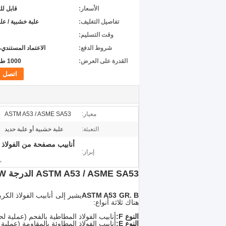
الأسعار:
قابل ل
تفاصيل التغليف:
علبة خشبية / علب
وقت التسليم:
شروط الدفع:
الاعتماد المستندي،
القدرة على العرض:
1000 طن/شهر
اتصل
معيار:
ASTM A53 / ASME SA53
التعبئة:
علبة خشبية أو علبة حديد
إبراز:
,
ASTM A53 / ASME SA53 الدرجة B LSAW أنابيب لحام من الفولاذ الكربوني NACE للأنابيب الصناعية
ASTM A53 GR. B
هناك ثلاثة أنواع:
النوع F:
أنابيب الفولاذ المطاطية بالفحم (عملية ل
النوع E:
أنابيب الفولاذ المطاوئة بالمقاومة (عملية ERW)