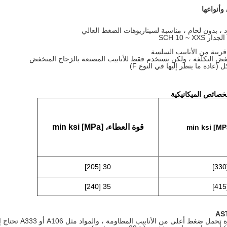
رد ، بدون لحام ، مناسبة لسيناريوهات الضغط العالي
ادة ما ينظر إليها في النوع F)
قوة العطاء، min ksi [MPa]
30 [205]
35 [240]
الأنابيب غير الملحومة لديها قدرة تحمل ضغط أعلى من الأنابيب المطاومة ، وا