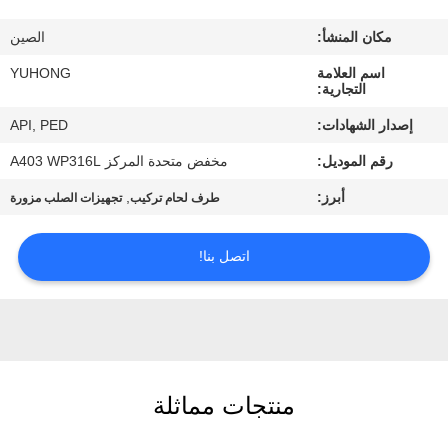
مكان المنشأ:
الصين
مراقبة
اسم العلامة
YUHONG
الجودة
التجارية:
إصدار الشهادات:
API, PED
اتصل
رقم الموديل:
مخفض متحدة المركز A403 WP316L
بنا
أبرز:
,
طرف لحام تركيب
تجهيزات الصلب مزورة
اطلب
اتصل بنا!
اقتباس
COMPANY
NEWS
منتجات مماثلة
خريطة