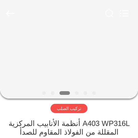
-
2026
Yuhong
Group
Co.,Ltd.
All
Rights
Reserved.
الصفحة
الرئيسية
منتجات
معلومات
عنا
تركيب الصلب
جولة
في
A403 WP316L أنظمة الأنابيب المركزية
المقللة من الفولاذ المقاوم للصدأ
المعمل