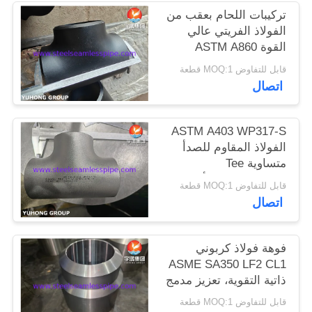
الموقع
تركيبات اللحام بعقب من
الفولاذ الفريتي عالي
القوة ASTM A860
PRIVACY
WPHY42-S، وصلة
قابل للتفاوض MOQ:1 قطعة
متساوية، كوع، مخفض،
POLICY
اتصال
ASME B16.9
ASTM A403 WP317-S
الفولاذ المقاوم للصدأ
متساوية Tee
للبتروكيماويات ، أجهزة
قابل للتفاوض MOQ:1 قطعة
التوصيل Buttweld ANSI
اتصال
B16.9
فوهة فولاذ كربوني
ASME SA350 LF2 CL1
ذاتية التقوية، تعزيز مدمج
قابل للتفاوض MOQ:1 قطعة