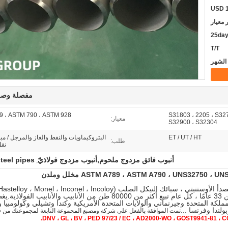
 معيار
25da
T/T
مفصلة وصف
 ، ASTM 790 ، ASTM 928
S31803 ، 2205 ، S32
معيار:
S32900 ، S32304
ET / UT / HT
البتروكيماويات والنفط والغاز والمرجل / مب
طلب:
نقل
أنبوب فائق مزدوج ملحوم,أنبوب مزدوج فولاذيّ
teel pipes
,
وأنابيب غير ملحومة وملحومة بالفعل منذ أكثر من 33 عامًا ، كل عام تبيع أكثر من 80000 طن من الأنابيب والأنابيب الفول
ولة ، مثل إيطاليا والمملكة المتحدة وجيرنماني والولايات المتحدة الأمريكية وكندا وتشيلي وكولومبي
لندا وفرنسا ...
تمت الموافقة بالفعل على شركة ومصنع المجموعة التابعة لمجموعتك من ق
DNV ، GL ، BV ، PED 97/23 / EC ، AD2000-WO ، GOST9941-81 ، CC