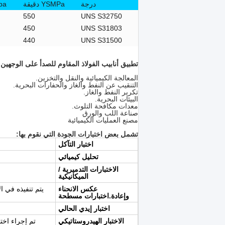
درجة
YSMPa دقيقة
SMpa
550
UNS S32750
450
UNS S31803
440
UNS S31500
تطبيق أنابيب الفولاذ المقاوم للصدأ على الوجهين:
المعالجة الكيميائية والنقل والتخزين.
التنقيب عن النفط والغاز والحفارات البحرية.
تكرير النفط والغاز.
البيئات البحرية.
معدات مكافحة التلوث.
صناعة اللب والورق
مصنع العمليات الكيميائية
تشمل بعض اختبارات الجودة التي نقوم بها:
اختبار التآكل
تحليل كيميائي
الاختبارات التدميرية /
الميكانيكية
عكس الانحناء
وإعادة.اختبارات مسطحة
اختبار إيدي الحالي
الاختبار الهيدروستاتيكي