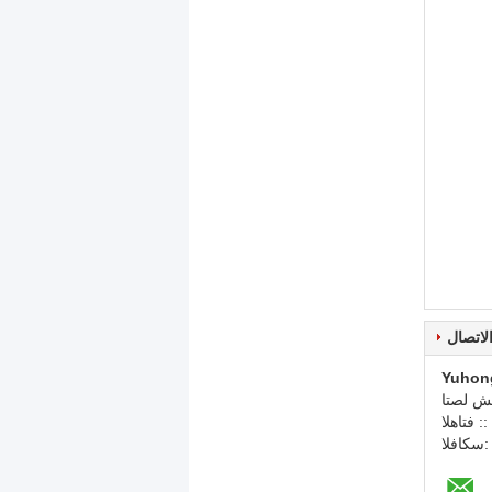
لاتصال
Yuhon
 شخص:
الهاتف ::
لفاكس: