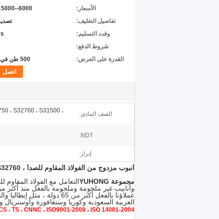
الأسعار:
6000--15000 USD
تفاصيل التغليف:
تصدير
وقت التسليم:
ys
شروط الدفع:
القدرة على العرض:
500 طن في الشهر
اتصل
750 ، S32760 ، S31500 ،
الصف المادي:
NDT:
إبراز:
أنبوب مزدوج من الفولاذ المقاوم للصدأ ، ASTM A789 ، ASTM A790 ، UNS32750 ، UNS32760 مخلل وملدن
مجموعة YUHONG
عملاؤنا بالفعل أكثر من 65 د
العربية السعودية وكوريا وسنغافورة وأوستريال وبو
S ، TS ، CNNC ، ISO9001-2008 ، ISO 14001-2004.