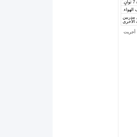
الهواء.
 مدربين
 الأخرى
ي أجريت