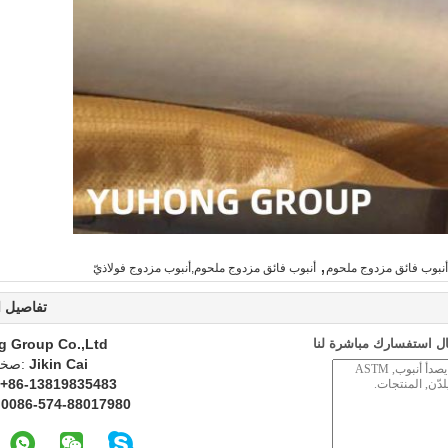
,
,أنبوب فائق مزدوج ملحوم
أنبوب فائق مزدوج ملحوم,أنبوب مزدوج فولاذيّ
تفاصيل ا
ل استفسارك مباشرة لنا
g Group Co.,Ltd
Jikin Cai
اتصل
+86-13819835483
0086-574-88017980
ا