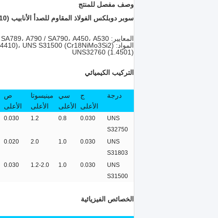
وصف مفصل للمنتج
سوبر دوبلكس الفولاذ المقاوم للصدأ الأنابيب ASTM A790 S31803 (2205 / 1.4462) ، UNS S32750 (1.4410)
المعايير: ASTM / ASME A789 / SA789، A790 / SA790، A450، A530
المواد: UNS S31803 (Cr22Ni5Mo3 / 1.4462) / 2205 ،
، UNS S31500 (Cr18NiMo3Si2) ،
.4410)
UNS32760 (1.4501)
التركيب الكيميائي
درجة
ج
سي
مينيسوتا
ص
الأعلى
الأعلى
الأعلى
الأعلى
0.030
1.2
0.8
0.030
UNS
S32750
0.020
2.0
1.0
0.030
UNS
S31803
0.030
1.2-2.0
1.0
0.030
UNS
S31500
الخصائص الفيزيائية