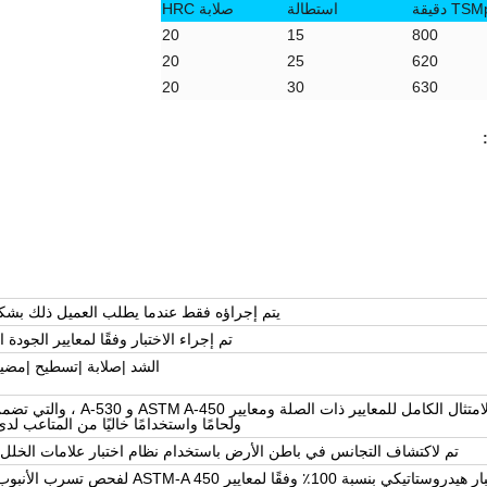
T دقيقة
استطالة
صلابة HRC
20
15
800
20
25
620
20
30
630
يتم إجراؤه فقط عندما يطلب العميل ذلك بش
تم إجراء الاختبار وفقًا لمعايير الجودة 
الشد |صلابة |تسطيح |مضي
يتم تنفيذه في الامتثال الكامل للمعايير ذات الصلة ومعايير 50
ولحامًا واستخدامًا خاليًا من المتاعب لدى
تم لاكتشاف التجانس في باطن الأرض باستخدام نظام اختبار علامات الخلل
تم إجراء اختبار هيدروستاتيكي بنسبة 100٪ وفقًا لمعايير ASTM-A 450 