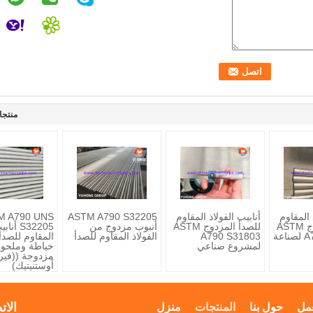
منتجا
 المقاوم
أنابيب الفولاذ المقاوم
ASTM A790 S32205
M A790 UNS
للصدأ المزدوج ASTM
للصدأ المزدوج ASTM
أنبوب مزدوج من
S32205 أ
A790 S32205 لصناعة
A790 S31803
الفولاذ المقاوم للصدأ
المقاوم للصدأ
لمشروع صناعي
خياطة وملحو
مزدوجة ((فيرر
أوستنيتيك)
الات
مل
حول بنا
المنتجات
منزل