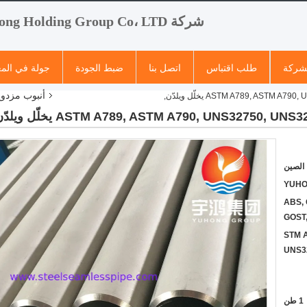
شركة Yuhong Holding Group Co، LTD
لشركة
طلب اقتباس
اتصل بنا
ضبط الجودة
جولة في الم
أنبوب مزدوج
الصين
YUH
ABS, 
GOST,
STM A
UNS3
1 طن