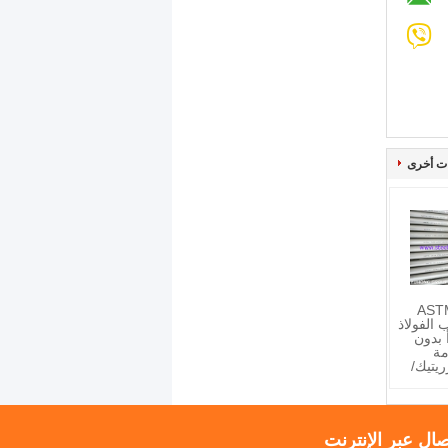
ت أخرى
AST
نابيب الفولاذ
 بدون
مة
يتيك/
صال عبر الإنترنت