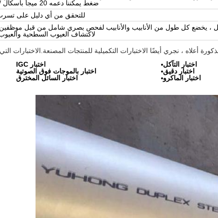
ضغط يمكننا دعمه 20 ميجا باسكال / 7 ثوانٍ.
للتحقق من أي دليل على تسرب 
يل ، يخضع كل طول من الأنابيب والأنابيب لفحص بصري شامل من قبل موظفين
لاكتشاف العيوب السطحية والعيوب
ورة أعلاه ، نجري أيضًا الاختبارات التكميلية للمنتجات المصنعة.الاختبارات الت
اختبار التآكل
اختبار IGC
اختبار دقيق
اختبار بالموجات فوق الصوتية
اختبار الماكرو
اختبار السائل المخترق