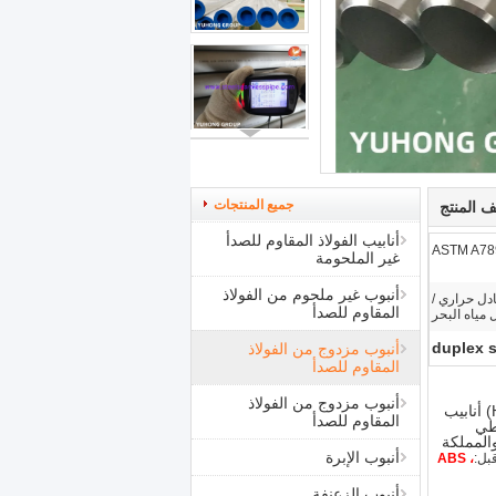
جميع المنتجات
 المنتج
أنابيب الفولاذ المقاوم للصدأ
ASTM A789
غير الملحومة
أنبوب غير ملحوم من الفولاذ
ادل حراري /
المقاوم للصدأ
 مياه البحر
duplex s
أنبوب مزدوج من الفولاذ
المقاوم للصدأ
أنبوب مزدوج من الفولاذ
التعامل مع الفولاذ المقاوم للصدأ الأوستنيتي ، سبائك النيكل الصلب (Hastelloy ، Monel ، Inconel ، Incoloy) أنابيب
المقاوم للصدأ
اذية.يغطي
ا والمملكة
أنبوب الإبرة
بل:
ABS ،
أنبوب الزعنفة