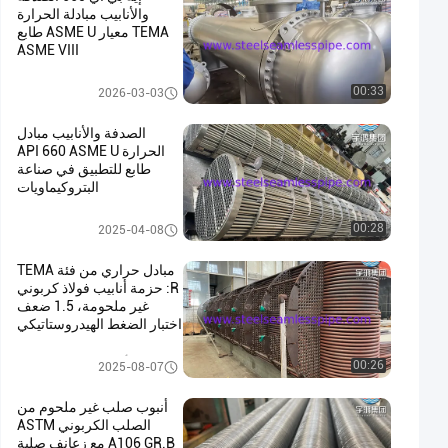
والأنابيب مبادلة الحرارة
TEMA معيار ASME U طابع
ASME VIII
مبادلة الحرارة
00:33
2026-03-03
الصدفة والأنابيب مبادل
الحرارة API 660 ASME U
طابع للتطبيق في صناعة
البتروكيماويات
مبادلة الحرارة
00:28
2025-04-08
مبادل حراري من فئة TEMA
R: حزمة أنابيب فولاذ كربوني
غير ملحومة، 1.5 ضعف
اختبار الضغط الهيدروستاتيكي
وفقًا للمواصفة ASME Sec
VIII
حزمة أنابيب المبادل الحراري
00:26
2025-08-07
أنبوب صلب غير ملحوم من
الصلب الكربوني ASTM
A106 GR.B مع زعانف صلبة