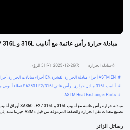
مبادلة الحرارة
2025-12-26
31 الرؤى
#
ASTM EN أجزاء مبادلة الحرارة القشرة,EN أجزاء مبادلات الحرارة,أجزاء مقايضات الحرارة ASTM
#
أنابيب 316L مبادل حراري برأس عائم,SA350 LF2/316L غطاء أنبوبي مغطى وأنبوب مبادل حراري,مبادل حراري فعال من حيث التكلفة لإدارة التآكل
ASTM Heat Exchanger Parts
#
تصنيع معدات نقل الحرارة والضغط المرموقة من قبل ASME.خبرتنا تمتد إلى تصم...
رسائل الزائر