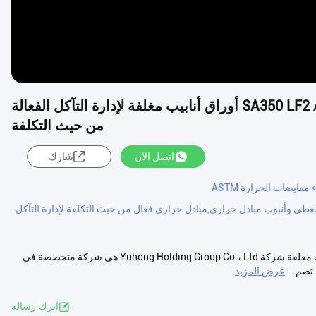
مبادلة حرارة رأس عائمة مع أنابيب 316L و SA350 LF2 / 316L أوراق أنابيب مغلفة لإدارة التآكل الفعالة
من حيث التكلفة
اتصل الآن
شارك
مبادلة حرارة رأس عائمة مع أنابيب 316L و SA350 LF2 / 316L أوراق أنابيب مغلفة شركة Yuhong Holding Group Co.، Ltd هي شركة متخصصة في
عرض المزيد
اترك رسالة