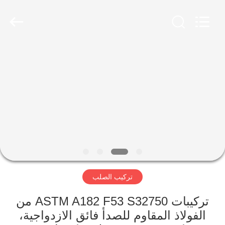
-
2026
Yuhong
Group
Co.,Ltd.
All
Rights
Reserved.
الصفحة
الرئيسية
منتجات
معلومات
عنا
تركيب الصلب
جولة
في
تركيبات ASTM A182 F53 S32750 من
الفولاذ المقاوم للصدأ فائق الازدواجية،
المعمل