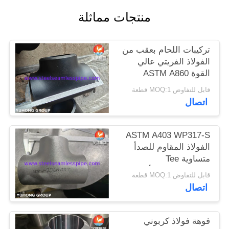
الموقع
منتجات مماثلة
PRIVACY
تركيبات اللحام بعقب من
POLICY
الفولاذ الفريتي عالي
القوة ASTM A860
WPHY42-S، وصلة
قابل للتفاوض MOQ:1 قطعة
متساوية، كوع، مخفض،
اتصال
ASME B16.9
ASTM A403 WP317-S
الفولاذ المقاوم للصدأ
متساوية Tee
للبتروكيماويات ، أجهزة
قابل للتفاوض MOQ:1 قطعة
التوصيل Buttweld ANSI
اتصال
B16.9
فوهة فولاذ كربوني