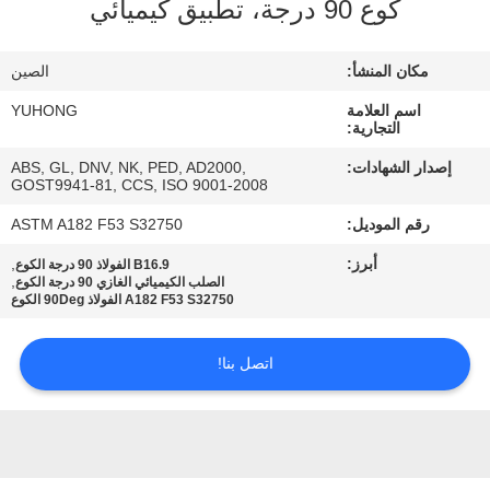
كوع 90 درجة، تطبيق كيميائي
مراقبة
مكان المنشأ:
الصين
الجودة
اسم العلامة
YUHONG
التجارية:
اتصل
إصدار الشهادات:
ABS, GL, DNV, NK, PED, AD2000,
GOST9941-81, CCS, ISO 9001-2008
بنا
رقم الموديل:
ASTM A182 F53 S32750
اطلب
أبرز:
,
B16.9 الفولاذ 90 درجة الكوع
,
الصلب الكيميائي الغازي 90 درجة الكوع
اقتباس
A182 F53 S32750 الفولاذ 90Deg الكوع
اتصل بنا!
COMPANY
NEWS
خريطة