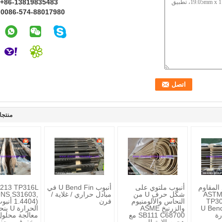
+86-13819835483
0086-574-88017980
ا
منتجا
 المقاوم
أنبوب ملتوي على
أنبوب U Bend Fin في
213 TP316L
ASTM A2
شكل حرف U من
مبادل حراري / غلاية /
UNS S31603,
TP30
النحاس والألومنيوم
فرن
1.4404) 
ون خيوط U Bend
والزرنيخ ASME
الحرارة
رة
SB111 C68700 مع
معالجة محلول
هجوم الارتطام
مخفوق ومحف