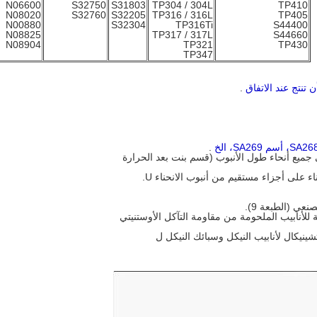
N06600
S32750
S31803
TP304 / 304L
TP410
N08020
S32760
S32205
TP316 / 316L
TP405
N00880
S32304
TP316Ti
S44400
N08825
TP317 / 317L
S44660
N08904
TP321
TP430
TP347
نتج عند الاتفاق
.
.
جميع أنحاء طول الأنبوب (قسم بنت بعد الحرارة
ء على أجزاء مستقيم من أنبوب الانحناء U.