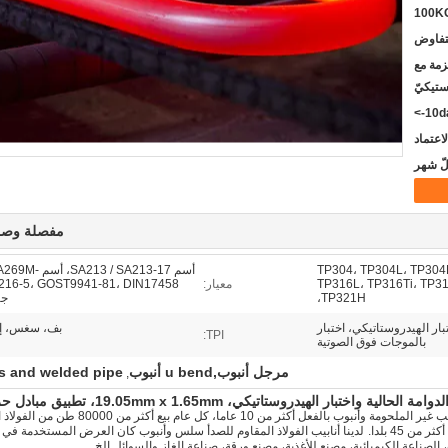
100K
لتفاوض
حالة /Iron case/حزمة مع
ستيكيّ
10da
مفصلة وصف
TP304، TP304L، TP304
أسم 13 / SA213-17
TP316L، TP316Ti، TP3
معيار:
TP321H،
جيس
تبار الهيدروستاتيكي، اختبار
بف، سغس، إيي
TPI:
بالموجات فوق الصوتية
مرجل أنبوب,u bend أنبوب
s and welded pipe
,
مع الفولاذ المقاوم للصدأ الأنابيب غير الملحومة وأنبوب بالفعل أكثر من 10 عاما، كل عام 
من 45 بلدا.
لدينا أنابيب الفولاذ المقاوم للصدأ سلس وأنبوب كان العرض المستخدمة في 
 الصناعة الكيميائية، مصنع للأغذية، مصنع ورقة، صناعة الغاز والسوائل الخ.