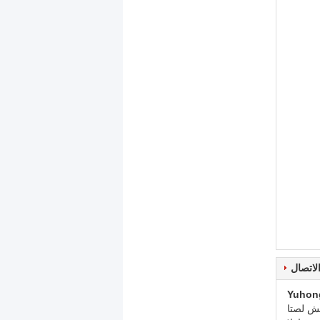
لاتصال
Yuhon
 شخص: