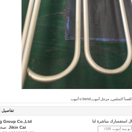
,
م للصدأ السلس
مرجل أنبوب,u bend أنبوب
تفاصيل ا
ل استفسارك مباشرة لنا
g Group Co.,Ltd
Jikin Cai
اتصل