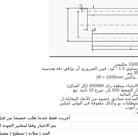
 دقة هندسية.
بار، تمرغ 10 ثانية.
مع
ر المائية.
لمدخنة صناديق خشبية من الأبعاد المقابلة ل
طلبات بو وكذلك ملفوفة في البولي ايثيلين
 أنبوب.
:
أجريت فقط عندما طلب خصيصا من قبل 
يتم الاختبار وفقا لمعايير الجودة 
الشد | صلابة | تسطيح | مضيئ