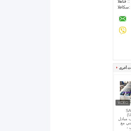
الهاتف ::
لفاكس:
ت أخرى
SA
(
أنبوب مبادل
 U ينحني مع
 ،
ز