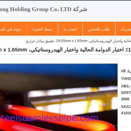
شركة Yuhong Holding Group Co، LTD
لشركة
طلب اقتباس
اتصل بنا
ضبط الجودة
جولة في الم
YUHO
ABS, 
GOST9
2008
 SA269, صباحا SA213,
A1016