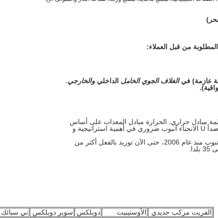
حر)
ة عازمة) في
الغلاف الجوي الخامل
الداخلي
والخارجي.
اقية).
ة مبادل حراري.
الحرارة مبادل المعدات على أساس
ى الآن توريد بالفعل أكثر من
الفريت مركب حديدي
الأوستينيت
دوبلكس
سوبر دوبلكس
ني سبائك