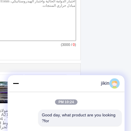
/ 3000)
0
(
jikin
10:24 PM
أنابيب مبادلة الحرارة ،
أنابيب الفولاذ
ASME SA192 أنابيب
للصدأ 13
Good day, what product are you looking 
الفولاذ الكربوني بدون
4 ، TP304L
for?
خيوط للفرن النفطي
بد
لمتبادل الحرا