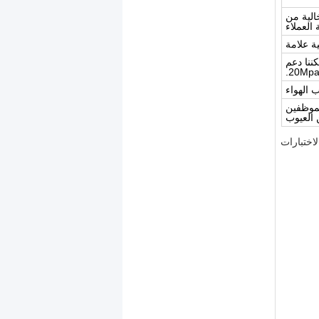
يير، والتي تضمن خالية من
العملاء
ة علامة
بر ضغط يمكننا دعم
20Mpa 
 الهواء
لموظفين
 العيوب
اختبارات