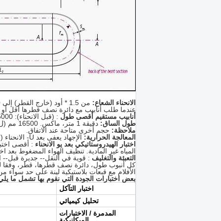
الانحناء الشعاع:
من 1.5 * أود (خارج القطر) إلى 1500 ملليمتر
عندما طلب أنابيب مع دائرة نصف قطرها أقل أو يساوي 1.5 * أود، فمن الضروري أن توافق
أنابيب مستقيم أقصى طول
: (قبل الانحناء): 35000 مم.
طول الساق:
دقيقة 1 متر، ماكس.
16500 مم (ل ماكس R = 1500mm)
ملاحظة:
حجم أخرى متاحة عند الاتفاق.
المعالجة الحرارية:
الإجهاد يعفى بعد U- الانحناء (الانحناء منطقة زائد 300MM لكل الساق).
اختبار الهيدروستاتيكي بعد يو الانحناء
: أقصى اختبار الضغط 600 
المياه غير المادية.
تنظيف الهواء المضغوط بعد اختبا
التعبئة والتغليف
: قوية في النقل-- جديرة قبل-- ا
كل أنبوب طول، دائرة نصف قطرها، قطر، وفقا لمت
الأفلام مع قبعات بلاستيكية لينة على حد سواء من
بعض اختبارات الجودة التي نقوم بها تشمل ما يلي
اختبار التآكل
تحليل كيميائي
المدمرة / الاختبارات
الميكانيكية