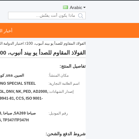
Arabic
search
أخبار ا
الفولاذ المقاوم للصدأ يو بيند أنبوب، 100٪ اختبار الدوامة الحالية واختبار الهيدروستاتيكي، 19.05mm x 1.65mm، تطبيق مبادل حراري
الفولاذ المقاوم للصدأ يو بيند أنبوب، 100٪ اختبار الدوامة الحالية واختبار الهيدروستاتيكي، 19.05mm x 1.65mm، تطبيق مبادل حراري
تفاصيل المنتج:
مكان المنشأ:
الصين, usa, كوريا, UE
اسم العلامة التجارية:
NG SPECIAL STEEL
إصدار الشهادات:
GL, DNV, NK, PED, AD2000,
941-81, CCS, ISO 9001-
رقم الموديل:
صباحا
, TP347/TP347H
شروط الدفع والشحن: