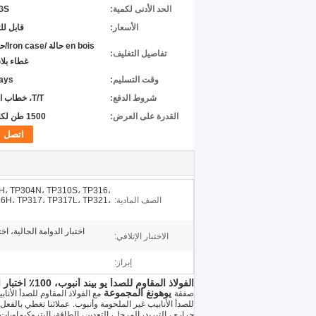
الحد الأدنى لكمية:
GS
الأسعار:
قابل ل
en bois 
تفاصيل التغليف:
غطاء بلا
وقت التسليم:
ys->
شروط الدفع:
T/T، خطاب الاعتماد
القدرة على العرض:
1500 طن لكلّ شهر
اتصل
H، TP304N، TP310S، TP316،
الصف المادية:
16H، TP317، TP317L، TP321،
اختبار الدوامة الحالية، اخ
الاختبار الإتلافي:
إبراز:
الفولاذ المقاوم للصدأ يو بيند أنبوب، 100٪ اختبار الدوامة الحالية واختبار الهيدروستاتيكي، 19.05mm x 1.65mm، تطبيق مبادل حراري
يوهونغ المجموعة
صفقة
للصدأ الأنابيب غير الملحومة وأنبوب.
عملائنا تغطي بالفعل أكثر 
حراري، التبريد، المرجل، التعدين، الطاقة، البتروكيماويات،