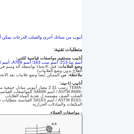
أنبوب من سبائك أخرى والصلب الدرجات يمكن أن ت
متطلبات تقنية:
أنابيب مستقيم مواصفات قياسية للثني:
أسم سا 213؛
أسم سب 163؛
أسم A789، أسم SA268، أسم SA269، الخ
وضع العلامات:
قبل الانحناء بواسطة آلة وسم في 
العلاج بدون وضع العلامات)
ملاحظة: من
الممكن أيضا وضع علامات بعد الانحنا
أنابيب U-بيند:
-TEMA رسب 2.31 معيار أنبوبي مبادل جمعية مصنعي (الطبعة 9).
-ASTM A688 / أسم SA688 المواصفات القياسية للأنابيب الملحومة من مقاومة التآكل الأوستنيتي
الصلب الصف مصممة ل تغذية المياه الغلايات.
-ASTM B163 / أسم SA163 القياسية متطلبات تشينيكال لأنابيب النيكل وسبائك النيكل ل
المكثفات والمبادلات الحرارية.
- مواصفات العملاء.