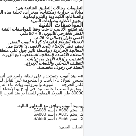
التطبيقات مجالات التطبيق الشائعة هي:
مبادلات حرارية (مكثفات، مبخرات، تحلية مياه الب
والصناعات الكيماوية والبتروكيماوية
وتجهيز الأغذية وصناعات التبريد
المواصفات الفنية
يتم تصنيع الأنابيب U-بنت وفقا للمواصفات الفنية المطلوبة من قبل العملاء:
القطر الخارجي للأنبوب: 6 ÷ 90 ملم.
أقصى طول إجمالي:> 26 م.
الانحناء الشعاع (دقيقة): 1،5 × أنبوب القطر.
نصف قطر الانحناء (الحد الأقصى): 1200 مم.
المعالجة الحرارية
(بواسطة تأثير جول على منطق
المضادة للأكسدة المعالجة السطحية
(مع الزيوت و
التشذيب و إزالة الأزيز من نهايات.
التنظيف الداخلي
والقبعات الإدراج.
التعبئة في رفوف مخصصة.
u-- بيند أنبوب
وتستخدم على نطاق واسع في أنظم
سلس الفولاذ U- أنابيب و الملحومة غير القابل للصدأ U الانحناء أنبوب ضروري في أهمية استراتيجية و
فلدز الحرجة --- النووية والبتروكيماويات بناء آلة.
يوهونغ الصلب الخاصة
تبدأ في إنتاج يو الانحناء أنبوب منذ عام 2006، حت
30000 طن الفولاذ المقاوم للصدأ يو بيند أنبوب إلى 35 بلدا.
يو-بيند أنبوب يتوافق مع المعايير التالية:
1. أستم A688 / أسم SA688
2. أستم A803 / أسم SA803
3. أستم A556 / أسم SA556
الصلب الصف: