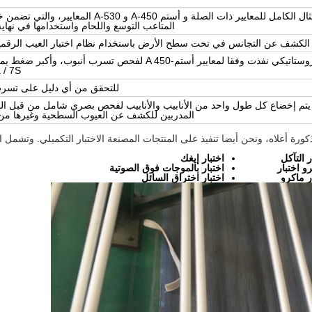
نفذت في الامتثال الكامل للمعايير ذات الصلة و أستم A-450 و A-530 المعا
المتاعب التوسع واللحام واستخدامها في نهاية 
الكشف عن التجانس في تحت سطح الأرض باستخدام نظام اختبار العيب الرقمي
100٪ اختبار الهيدروستاتيكي نفذت وفقا لمعايير أستم-A 450 لفحص تسرب أنبوب، وأك
/ 7S.
للتحقق من أي دليل على تسرب
 يتم إخضاع كل طول واحد من الأنابيب والأنابيب لفحص بصري شامل من قبل ا
المدربين للكشف عن العيوب السطحية وغيرها من
رة أعلاه، ونحن أيضا تنفيذ على المنتجات المصنعة الاختبار التكميلي. وتشمل ال
ر التآكل
اختبار إيغك
و اختبار
اختبار بالموجات فوق الصوتية
ر ماكرو
اختبار اختراق السائل