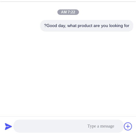
7:22 AM
مراقبة
الجودة
Good day, what product are you looking for?
اتصل
إرسال
بنا
اطلب
اقتباس
COMPANY
ASTM A179 أنابيب المبادل الحراري عالي الدقة السلسة سطح
NEWS
مغلف بالزيت
أنبوب مبادل حراري
2025-04-30
20 الرؤى
خريطة