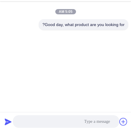
5:05 AM
مراقبة
الجودة
Good day, what product are you looking for?
اتصل
إرسال
بنا
اطلب
اقتباس
COMPANY
A179 أنبوب مبادل حراري ذو زعانف أنبوب AL 1060 زعنفة L نوع
NEWS
مقذوف مبثوق نوع مبادل حراري مكثف تبريد هواء
أنبوب الزعنفة
2024-03-29
286 الرؤى
خريطة